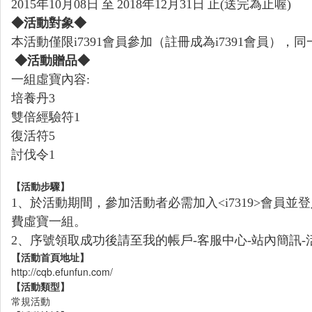
2015
年
10
月
08
日
至
2018
年
12
月
31
日
止
(
送完為止喔
)
◆活動對象◆
本活動僅限
i7391
會員參加（註冊成為
i7391
會員），同
◆活動贈品◆
一組虛寶內容
:
培養丹
3
雙倍經驗符
1
復活符
5
討伐令
1
【活動步驟】
1
、於活動期間，參加活動者必需加入
<i7319>
會員並登
費虛寶一組。
2
、序號領取成功後請至我的帳戶
-
客服中心
-
站內簡訊
-
【活動首頁地址】
http://cqb.efunfun.com/
【活動類型】
常規活動