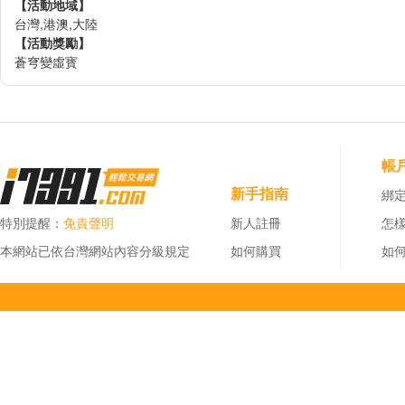
【活動地域】
台灣,港澳,大陸
【活動獎勵】
蒼穹變虛寳
帳
新手指南
綁定
特別提醒：
免責聲明
新人註冊
怎
本網站已依台灣網站內容分級規定
如何購買
如