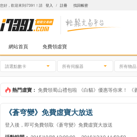
您好，歡迎來到i7391！請
登入
/
註冊
找回帳密
網站首頁
免費領虛寶
請選點數卡
所有伺服器
所有物品
熱門虛寶：
免費領蜀山禮包啦
《白貓》優惠等你來！
《
《蒼穹變》免費虛寶大放送
登入後，即可免費領取《蒼穹變》免費虛寶大放送
活動時間：
2015/10/08 12:00:00～ 2016/12/10 11:59:59