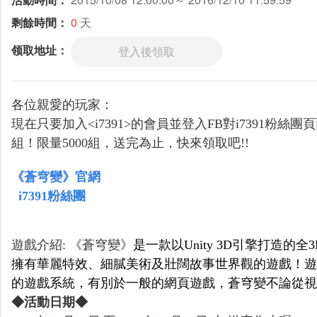
剩餘時間：
0
天
领取地址：
登入後領取
各位親愛的玩家：
現在只要加入
<i7391>
的會員並登入
FB
對
i7391
粉絲團頁
組！限量
5000
組，送完為止，快來領取吧
!!
《蒼穹變》官網
i7391
粉絲團
遊戲介紹
:
《蒼穹變》
是一款以
Unity 3D
引擎打造的全
3
擁有華麗特效、細膩美術及壯闊故事世界觀的遊戲！遊
的遊戲系統，有別於一般的網頁遊戲，蒼穹變不論從視
◆活動日期◆